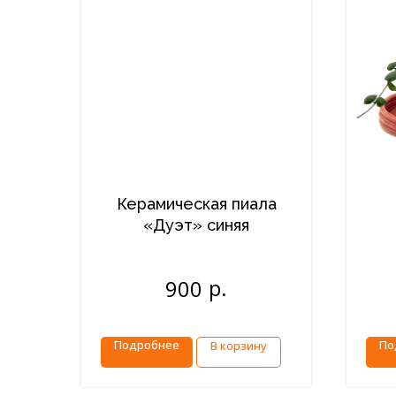
Керамическая пиала
«Дуэт» синяя
р.
900
ке
Подробнее
По
В корзину