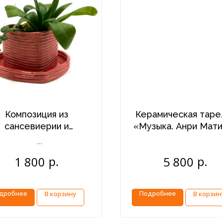
Композиция из
Керамическая таре
сансевиерии и
«Музыка. Анри Мат
эсхинантуса (
Sansevieria,
р.
р.
1 800
5 800
Aeschynanthus) в
рамическом горшке
сердце.
дробнее
Подробнее
В корзину
В корзин