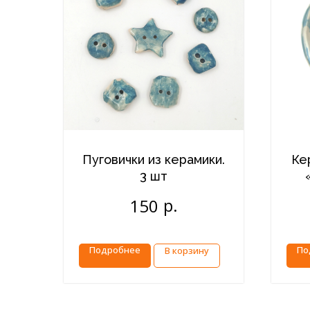
Пуговички из керамики.
Ке
3 шт
р.
150
Подробнее
По
В корзину