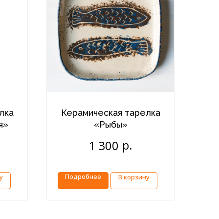
лка
Керамическая тарелка
я»
«Рыбы»
р.
1 300
Подробнее
у
В корзину