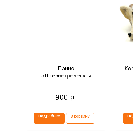
Панно
Ке
«Древнегреческая
маска» малое
р.
900
Подробнее
По
В корзину