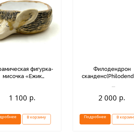
рамическая фигурка-
Филодендрон
мисочка «Ежик
сканденс(Philodend
средний»
scandens,) в
керамическом каш
р.
р.
1 100
2 000
дробнее
Подробнее
В корзину
В корзин