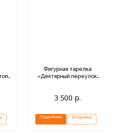
Фигурная тарелка
ron
«Дектярный переулок,
1967 г.»
по
р.
3 500
Подробнее
у
В корзину