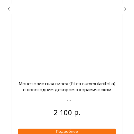
Монетолистная пилея (Pilea nummulariifolia)
с новогодним декором в керамическом
кашпо
р.
2 100
Подробнее