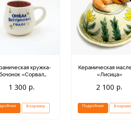
рамическая кружка-
Керамическая масл
бочонок «Сорвал
«Лисица»
нутренний голос»
р.
р.
1 300
2 100
дробнее
Подробнее
В корзину
В корзин