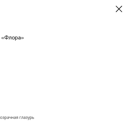
а «Флора»
розрачная глазурь