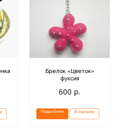
енка
Брелок «Цветок»
фуксия
р.
600
Подробнее
у
В корзину