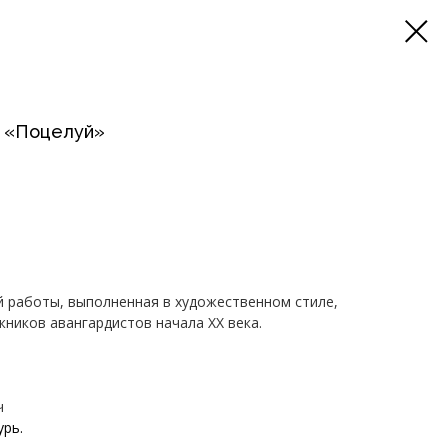
а «Поцелуй»
й работы, выполненная в художественном стиле,
иков авангардистов начала XX века.
ч
урь.