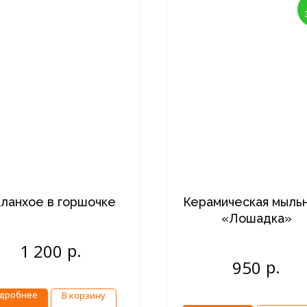
ланхое в горшочке
Керамическая мыль
«Лошадка»
р.
1 200
р.
950
дробнее
В корзину