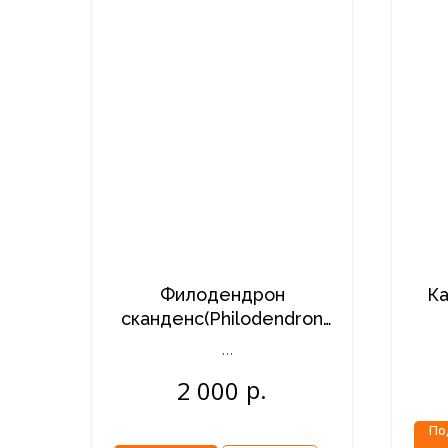
Филодендрон
Ка
сканденс(Philodendron
scandens,) в
керамическом кашпо
р.
2 000
По