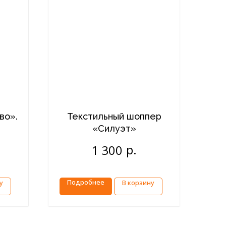
во».
Текстильный шоппер
«Силуэт»
р.
1 300
Подробнее
у
В корзину