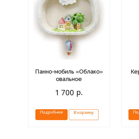
Панно-мобиль «Облако»
Ке
овальное
р.
1 700
Подробнее
По
В корзину