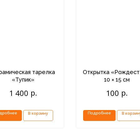
рамическая тарелка
Открытка «Рождест
«Тупик»
10 × 15 см
р.
р.
1 400
100
дробнее
Подробнее
В корзину
В корзин