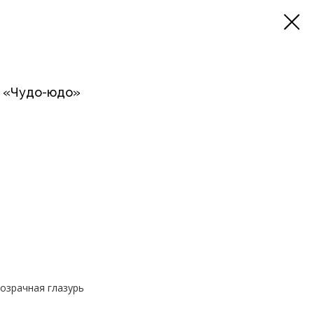
а «Чудо-юдо»
розрачная глазурь