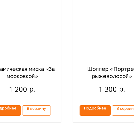
амическая миска «За
Шоппер «Портре
морковкой»
рыжеволосой»
р.
р.
1 200
1 300
дробнее
Подробнее
В корзину
В корзин