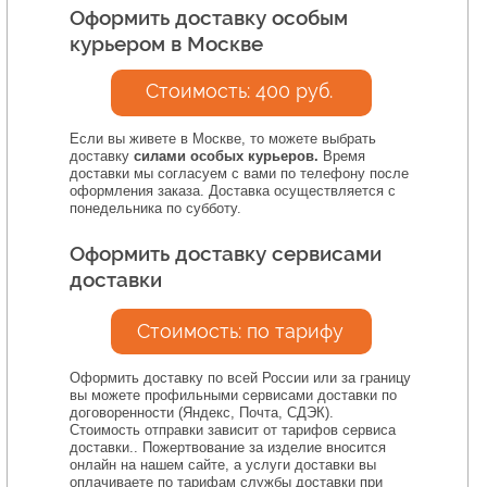
Оформить доставку особым
курьером в Москве
РЕЖИМ РАБОТЫ
С понедельника по пятницу
Стоимость: 400 руб.
с 11 до 18
Если вы живете в Москве, то можете выбрать
доставку
силами особых курьеров.
Время
E-MAIL
ТЕЛЕФОН
доставки мы согласуем с вами по телефону после
оформления заказа. Доставка осуществляется с
info@tokrug.ru
+7 (495) 640 32 40
понедельника по субботу.
+7 (915) 332 40 91
Оформить доставку сервисами
доставки
Стоимость: по тарифу
Оформить доставку по всей России или за границу
О фонде
вы можете профильными сервисами доставки по
договоренности (Яндекс, Почта, СДЭК).
О нас
Учёба и работа
Стоимость отправки зависит от тарифов сервиса
доставки.. Пожертвование за изделие вносится
Уставные
Программы
онлайн на нашем сайте, а услуги доставки вы
документы
Отчётность
Наши друзья
оплачиваете по тарифам службы доставки при